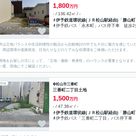
1,800
万円
- / 136.42㎡ / -
伊予鉄道環状線(ＪＲ松山駅経由)
「
勝山町
伊予鉄バス「永木町」バス停下車 徒歩2
件は立地バランスや生活利便性の観点から比較検討の中でも十分に魅力を感じてい
、周辺環境や道路状況、日当たりなどのリアルな住環境をご体感いただけます。
用地をお探しの方にとって、「立地・価格・将来性」のバランスが重要となります
一度、現地にてご確認ください。
売地
松山市
三番町
三番町二丁目土地
1,500
万円
- / 47.38㎡ / -
伊予鉄道環状線(ＪＲ松山駅経由)
「
勝山町
伊予鉄バス「三番町二丁目」バス停下車 