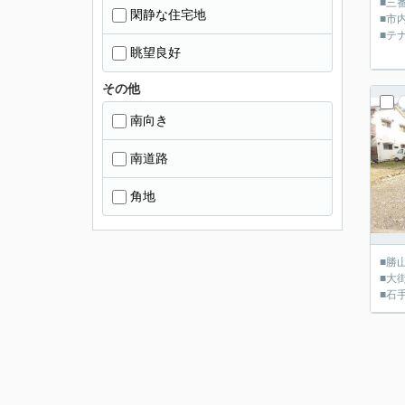
■三
閑静な住宅地
■市
■テ
眺望良好
その他
南向き
南道路
角地
■勝
■大
■石