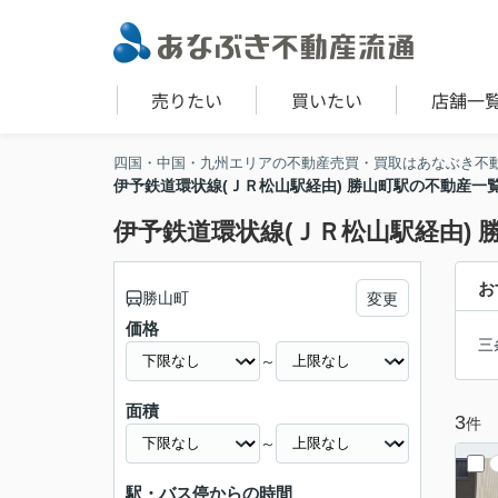
売りたい
買いたい
店舗一
四国・中国・九州エリアの不動産売買・買取はあなぶき不
伊予鉄道環状線(ＪＲ松山駅経由) 勝山町駅の不動産一
伊予鉄道環状線(ＪＲ松山駅経由) 
お
勝山町
変更
価格
三
～
面積
3
件
～
駅・バス停からの時間