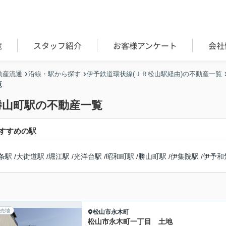
覧
スタッフ紹介
お客様アンケート
会社
動産流通
沿線・駅から探す
伊予鉄道環状線(ＪＲ松山駅経由)の不動産一覧
覧
勝山町駅の不動産一覧
すすめの駅
条駅
/
大街道駅
/
堀江駅
/
光洋台駅
/
昭和町駅
/
勝山町駅
/
伊集院駅
/
伊予和
売地
松山市
永木町
松山市永木町一丁目 土地