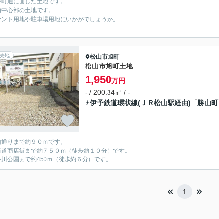
番町通に面した土地です。
内中心部の土地です。
ナント用地や駐車場用地にいかがでしょうか。
売地
松山市
旭町
松山市旭町土地
1,950
万円
- / 200.34㎡ / -
伊予鉄道環状線(ＪＲ松山駅経由)
「
勝山町
山通りまで約９０ｍです。
街道商店街まで約７５０ｍ（徒歩約１０分）です。
手川公園まで約450ｍ（徒歩約６分）です。
1