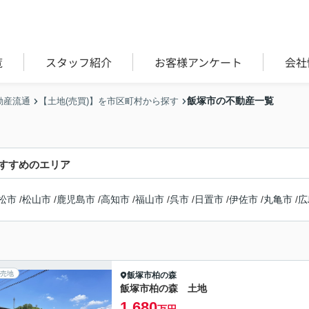
覧
スタッフ紹介
お客様アンケート
会社
飯塚市の不動産一覧
動産流通
【土地(売買)】を市区町村から探す
すすめのエリア
松市
/
松山市
/
鹿児島市
/
高知市
/
福山市
/
呉市
/
日置市
/
伊佐市
/
丸亀市
/
広
売地
飯塚市
柏の森
飯塚市柏の森 土地
1,680