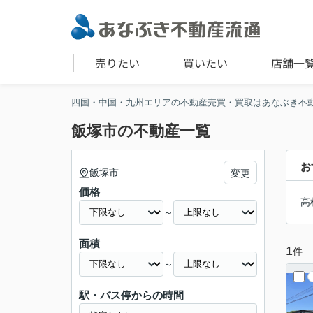
売りたい
買いたい
店舗一
四国・中国・九州エリアの不動産売買・買取はあなぶき不
飯塚市の不動産一覧
お
飯塚市
変更
価格
高
～
面積
1
件
～
駅・バス停からの時間