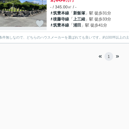
万円
- / 345.00㎡ / -
筑豊本線
「
新飯塚
」駅 徒歩31分
後藤寺線
「
上三緒
」駅 徒歩33分
筑豊本線
「
浦田
」駅 徒歩41分
条件無しなので、どちらのハウスメーカーを選ばれても良いです。約100坪以上の
1