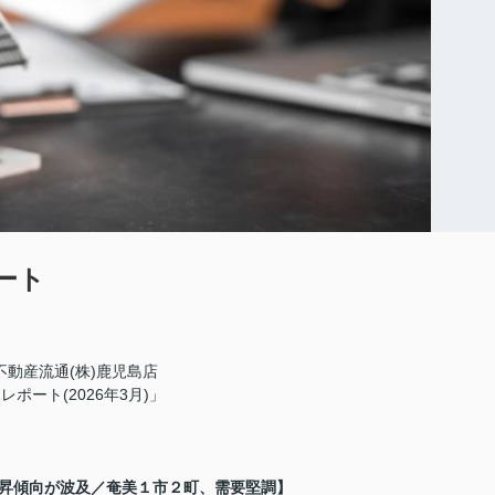
ート
不動産流通(株)鹿児島店
レポート(2026年3月)」
昇傾向が波及／奄美１市２町、需要堅調】