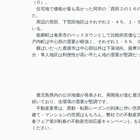
（０）。
住宅地で価格が最も高かった同市の「西田２の１６の
た。
周辺の荒田、下荒田地区はそれぞれ２・４％、１・５
いる。
龍郷町は奄美市のベッドタウンとして比較的安価なこ
戸内町は中心部の需要が根強く、それぞれ１・５％
横ばいだった鹿屋市は中心部以外は下落傾向。薩摩川
分・隼人地区は利便性が高い平たん地の需要が堅調だ
鹿児島県内の公示地価が発表され、再開発が進む鹿児
続いており、住環境の需要が堅調です。
不動産業界は、異動・転勤シーズンの到来に伴い売買
建て・マンションの売買はもちろん、弊社での不動産買
春フェア第2弾(春の不動産売却応援キャンペーン)」を
ください。