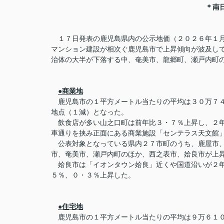
＊南
１７日発表の鹿児島県内の公示地価（２０２６年１月
マンション建設が相次ぐ鹿児島市で上昇傾向が波及し
治体の大半が下落する中、奄美市、龍郷町、瀬戸内町
●商業地
鹿児島市の１平方メートル当たりの平均は３０万７４
地点（１減）となった。
飲食店が多い山之口町は前年比３・７％上昇し、２年
車通りを挟み正面にある商業施設「センテラス天文館
公表対象となっている県内２７市町のうち、鹿屋市、
市、奄美市、瀬戸内町のほか、西之表市、姶良市が上
姶良市は「イオンタウン姶良」近くや国道沿いが２年
５％、０・３％上昇した。
●住宅地
鹿児島市の１平方メートル当たりの平均は９万６１０