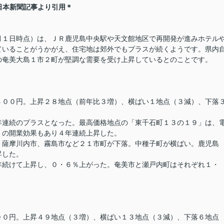
日本新聞記事より引用＊
１日時点）は、ＪＲ鹿児島中央駅や天文館地区で再開発が進みホテル
ていることがうかがえ、住宅地は郊外でもプラスが続くようです。県内
の奄美大島１市２町が堅調な需要を受け上昇しているとのことです。
００円。上昇２８地点（前年比３増）、横ばい１地点（３減）、下落
連続のプラスとなった。最高価格地点の「東千石町１３の１９」は、
」の開業効果もあり４年連続上昇した。
薩摩川内市、霧島市など２１市町が下落。中種子町が横ばい。鹿児島
昇した。
続けて上昇し、０・６％上がった。奄美市と瀬戸内町はそれぞれ１・
０円。上昇４９地点（３増）、横ばい１３地点（３減）、下落６地点