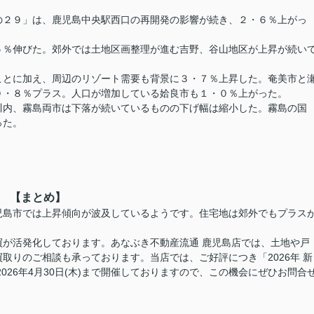
２９」は、鹿児島中央駅西口の再開発の影響が続き、２・６％上がっ
％伸びた。郊外では土地区画整理が進む吉野、谷山地区が上昇が続い
とに加え、周辺のリゾート需要も背景に３・７％上昇した。奄美市と
、０・８％プラス。人口が増加している姶良市も１・０％上がった。
内、霧島両市は下落が続いているものの下げ幅は縮小した。霧島の国
った。
【まとめ】
島市では上昇傾向が波及しているようです。住宅地は郊外でもプラス
が活発化しております。あなぶき不動産流通 鹿児島店では、土地や戸
取りのご相談も承っております。当店では、ご好評につき「2026年 新
2026年4月30日(木)まで
開催しておりますので、この機会にぜひお問合