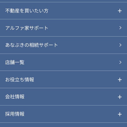
ご売却ガイド
不動産を買いたい方
ご売却の流れ
ご購入ガイド
アルファ家サポート
あなぶきの仲介
物件を探す
あなぶきの相続サポート
あなぶきの買取
購入の流れ
店舗一覧
仲介と買取のメリット・デメリット
購入前も後も安心サポート
お役立ち情報
不動産Q&A
動画やパンフレットで見る
お気に入り
会社情報
会社概要
アルファジャーナル
採用情報