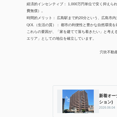
1,000
経済的インセンティブ：
万円単位で安く抑えら
費無償）。
20
時間的メリット：
広島駅まで約
分という、広島市内
QOL
（生活の質）：
都市の利便性と豊かな自然環境を
これらの要因が、「家を建てて落ち着きたい」と考え
エリア」としての地位を確立しています。
穴吹不動産流通株
新着オー
ション)
2026.06.04