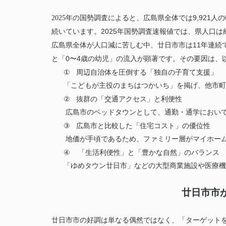
9,921
2025
年の国勢調査によると、広島県全体では
人の
2025
続いています。
年国勢調査速報値では、県人口は
11
広島県全体が人口減に苦しむ中、廿日市市は
年連続
0
4
と「
〜
歳の幼児」の流入が顕著です。その要因は、
①
周辺自治体を圧倒する「独自の子育て支援」
「こどもが主役のまちはつかいち」を掲げ、他市町
②
抜群の「交通アクセス」と利便性
広島市のベッドタウンとして、通勤・通学において
③
広島市と比較した「住宅コスト」の優位性
地価が手頃であるため、ファミリー層がマイホーム
④
「生活利便性」と「豊かな自然」のバランス
「ゆめタウン廿日市」などの大型商業施設や医療機
廿日市市
廿日市市の好調は単なる偶然ではなく、「ターゲット