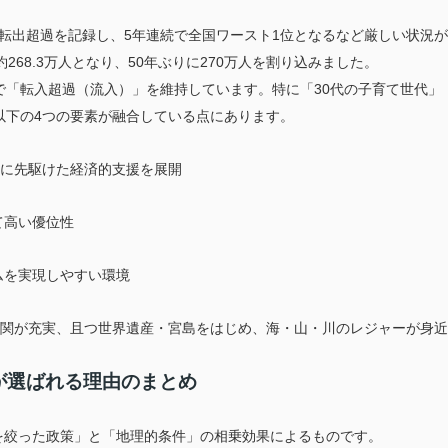
5
1
転出超過を記録し、
年連続で全国ワースト
位となるなど厳しい状況が
268.3
50
270
約
万人となり、
年ぶりに
万人を割り込みました。
30
で「転入超過（流入）」を維持しています。特に「
代の子育て世代」
4
以下の
つの要素が融合している点にあります。
に先駆けた経済的支援を展開
高い優位性
を実現しやすい環境
関が充実、且つ世界遺産・宮島をはじめ、海・山・川のレジャーが身近
が選ばれる理由のまとめ
を絞った政策」と「地理的条件」の相乗効果によるものです。