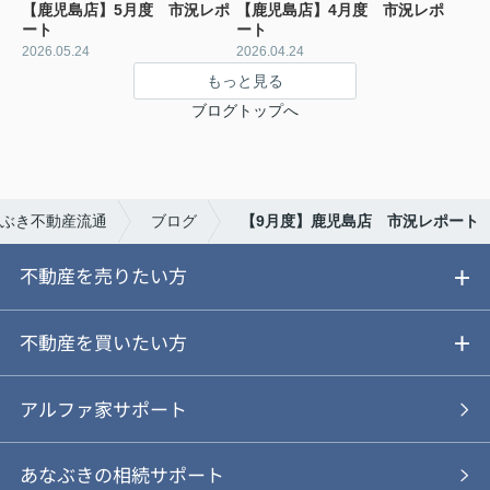
【鹿児島店】5月度 市況レポ
【鹿児島店】4月度 市況レポ
ート
ート
2026.05.24
2026.04.24
もっと見る
ブログトップへ
ぶき不動産流通
ブログ
【9月度】鹿児島店 市況レポート
不動産を売りたい方
ご売却ガイド
不動産を買いたい方
ご売却の流れ
ご購入ガイド
アルファ家サポート
あなぶきの仲介
物件を探す
あなぶきの相続サポート