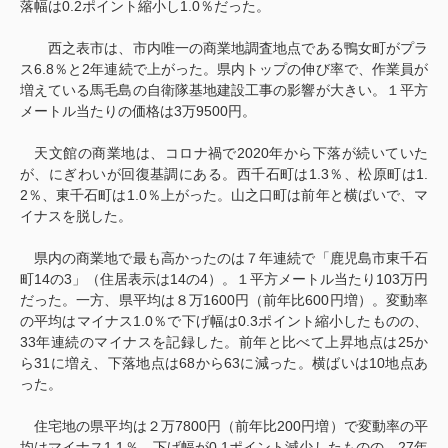
落幅は
0.2
ポイント縮小し
1.0
％だった。
西之表市は、市内唯一の商業地調査地点である鴨女町がプラ
ス
6.8
％と
2
年連続で上がった。県内トップの伸び率で、作業員が
増えている馬毛島の自衛隊基地建設工事の影響が大きい。１平方
メートル当たりの価格は
3
万
9500
円。
天文館の商業地は、コロナ禍で
2020
年から下落が続いていた
が、にぎわいが回復基調にある。西千石町は
1.3
％、松原町は
1.
2
％、東千石町は
1.0
％上がった。山之口町は前年と横ばいで、マ
イナスを脱した。
県内の商業地で最も高かったのは７年連続で「鹿児島市東千石
町
14
の
3
」（住居表示は
14
の
4
）。１平方メートル当たり
103
万円
だった。一方、県平均は８万
1600
円（前年比
600
円増）。変動率
の平均はマイナス
1.0
％で下げ幅は
0.3
ポイント縮小したものの、
33
年連続のマイナスを記録した。前年と比べて上昇地点は
25
か
ら
31
に増え、下落地点は
68
から
63
に減った。横ばいは
10
地点あ
った。
住宅地の県平均は２万
7800
円（前年比
200
円増）で変動率の平
均はマイナス
1.1
％。下げ幅が
0.1
ポイント減少したものの、
27
年