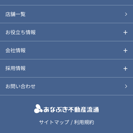
あなぶきの買取
購入の流れ
店舗一覧
仲介と買取のメリット・デメリット
購入前も後も安心サポート
お役立ち情報
不動産Q&A
動画やパンフレットで見る
お気に入り
会社情報
会社概要
アルファジャーナル
採用情報
スタッフ紹介
新卒採用について
お問い合わせ
個人情報保護方針
キャリア採用について
カスタマーハラスメント基本方針
応募フォーム
サイトマップ
/
利用規約