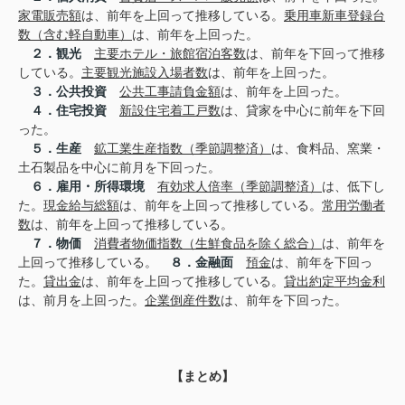
家電販売額
は、前年を上回って推移している。
乗用車新車登録台
数（含む軽自動車）
は、前年を上回った。
２．観光
主要ホテル・旅館宿泊客数
は、前年を下回って推移
している。
主要観光施設入場者数
は、前年を上回った。
３．公共投資
公共工事請負金額
は、前年を上回った。
４．住宅投資
新設住宅着工戸数
は、貸家を中心に前年を下回
った。
５．生産
鉱工業生産指数（季節調整済）
は、食料品、窯業・
土石製品を中心に前月を下回った。
６．雇用・所得環境
有効求人倍率（季節調整済）
は、低下し
た。
現金給与総額
は、前年を上回って推移している。
常用労働者
数
は、前年を上回って推移している。
７．物価
消費者物価指数（生鮮食品を除く総合）
は、前年を
上回って推移している。
８．金融面
預金
は、前年を下回っ
た。
貸出金
は、前年を上回って推移している。
貸出約定平均金利
は、前月を上回った。
企業倒産件数
は、前年を下回った。
【まとめ】