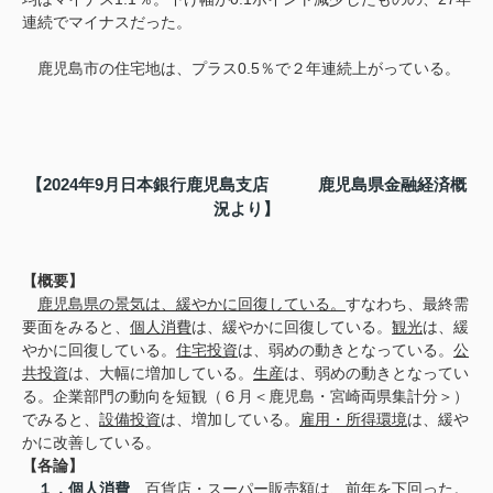
連続でマイナスだった。
鹿児島市の住宅地は、プラス
0.5
％で２年連続上がっている。
【
2024
年
9
月日本銀行鹿児島支店 鹿児島県金融経済概
況より】
【概要】
鹿児島県の景気は、緩やかに回復している。
すなわち、最終需
要面をみると、
個人消費
は、緩やかに回復している。
観光
は、緩
やかに回復している。
住宅投資
は、弱めの動きとなっている。
公
共投資
は、大幅に増加している。
生産
は、弱めの動きとなってい
る。企業部門の動向を短観（６月＜鹿児島・宮崎両県集計分＞）
でみると、
設備投資
は、増加している。
雇用・所得環境
は、緩や
かに改善している。
【各論】
１．個人消費
百貨店・スーパー販売額
は、前年を下回った。