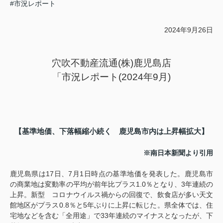
#市況レポート
2024
年
9
月26日
穴吹不動産流通
(
株
)
鹿児島店
「市況レポート
(2024
年
9
月
)
【基準地価、下落幅縮小続く 鹿児島市内は上昇幅拡大】
※南日本新聞より引用
鹿児島県は
17
日、
7
月
1
日時点の基準地価を発表した。鹿児島市
の商業地は変動率の平均が前年比プラス
1.0
％となり、
3
年連続の
上昇。新型 コロナウイルス禍からの回復で、飲食店が多い天文
館地区がプラス
0.8
％と
5
年ぶりに上昇に転じた。県全体では、住
宅地などを含む「全用途」で
33
年連続のマイナスとなったが、下